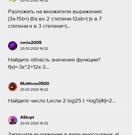
20.03.2020 16:32
Разложить на множители выражения:
(3а-15b=) (6a во 2 степени-12ab=) (x в 7
степени-x в 3 степени=)...
nmio2005
20.03.2020 16:32
Найдите область значения функции?
f(x)=-3x^2+12x-3...
Matthew0500
20.03.2020 16:32
Найдите число t,если 2 log25 t +log5(4t)=2...
ASkrpt
20.03.2020 16:32
Запишите выражение в виде многочлена: а)