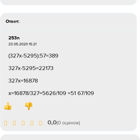
Ответ:
253n
23.05.2020 15:21
(327x-5295):57=389
327x-5295=22173
327x=16878
x=16878/327=5626/109 =51 67/109
0,0
(0 оценок)