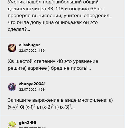
Ученик нашёл нод(наибольший общий
делитель) чисел 33; 198 и получил 66.не
проверяя вычислений, учитель определил,
что была допущена ошибка.как он это
сделал?...
alisabugor
22.07.2022 11:59
Хв шестой степени= -18 это уравнение
решите) заранее ) бред не писать!...
chunya20041
22.07.2022 11:59
Запишите выражение в виде многочлена: а)
(x-y)³ б) (x-1)³ в) (x-2)³ г) (x-3)³...
gbn2r56