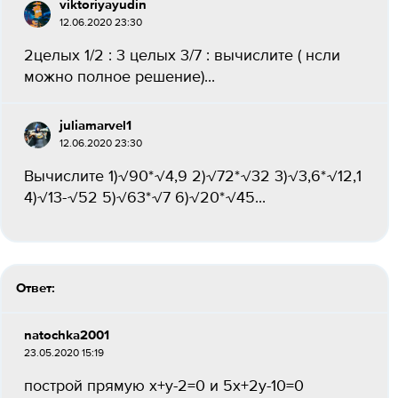
viktoriyayudin
12.06.2020 23:30
2целых 1/2 : 3 целых 3/7 : вычислите ( нсли
можно полное решение)...
juliamarvel1
12.06.2020 23:30
Вычислите 1)√90*√4,9 2)√72*√32 3)√3,6*√12,1
4)√13-√52 5)√63*√7 6)√20*√45...
Ответ:
natochka2001
23.05.2020 15:19
построй прямую х+у-2=0 и 5х+2у-10=0