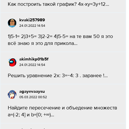
Как построить такой график? 4x-xy=3y+12...
kvaki257989
24.01.2022 14:54
1)5-1= 2)3+5= 3)2-2= 4)5-5= на те вам 50 я это
всё знаю я это для прикола...
akimhikp01b5f
24.01.2022 14:54
Решить уравнение 2x: 3=−4: 3 . заранее !...
agayevaaysu
05.03.2022 00:52
Найдите пересечение и объедение множеств
a=(-2; 4] и b=[0; +∞)...