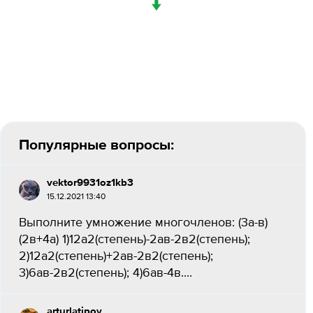
↓
Популярные вопросы:
vektor9931oz1kb3
15.12.2021 13:40
Выполните умножение многочленов: (3а-в)
(2в+4а) 1)12а2(степень)-2ав-2в2(степень);
2)12а2(степень)+2ав-2в2(степень);
3)6ав-2в2(степень); 4)6ав-4в....
arturlatipov