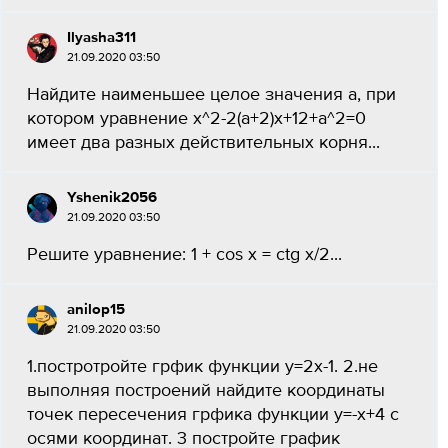
Ilyasha311
21.09.2020 03:50
Найдите наименьшее целое значения а, при
котором уравнение x^2-2(a+2)x+12+a^2=0
имеет два разных действительных корня...
Yshenik2056
21.09.2020 03:50
Решите уравнение: 1 + cos x = ctg x/2...
anilop15
21.09.2020 03:50
1.постротройте грфик функции y=2х-1. 2.не
выполняя построений найдите координаты
точек пересечения грфика функции y=-x+4 с
осями координат. 3 постройте график