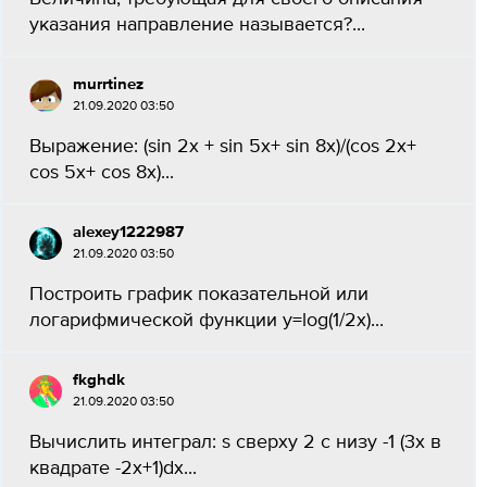
указания направление называется?...
murrtinez
21.09.2020 03:50
Выражение: (sin 2x + sin 5x+ sin 8x)/(cos 2x+
cos 5x+ cos 8x)...
alexey1222987
21.09.2020 03:50
Построить график показательной или
логарифмической функции y=log(1/2x)...
fkghdk
21.09.2020 03:50
Вычислить интеграл: s сверху 2 с низу -1 (3х в
квадрате -2х+1)dx...