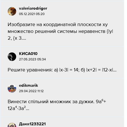
valeriarodriger
05.12.2021 05:20
Изобразите на координатной плоскости ху
множество решений системы неравенств {|у|
2, {х 3....
КИСА010
27.05.2023 05:34
Решите уравнения: а) |х-3| = 14; б) |x+2| = |12-x|...
edikmarik
29.04.2022 11:12
Винести cпiльний множник за дужки. 9a⁶+
12a⁴-3a²...
Даня1233221