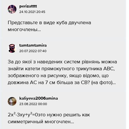
perizatttt
24.10.2021 20:45
Представьте в виде куба двучлена
многочлены...
tamtamtamira
20.07.2022 07:40
За до якої з наведених систем рiвнянь можна
знайти катети прямокутного трикутника ABC,
зображеного на рисунку, якщо відомо, що
довжина АС на 7 см більша за СВ? (на фото)...
kaliyeva2006amina
23.08.2022 00:00
2x²-3ху+y²=0это нужно решить как
симметричный многочлен...