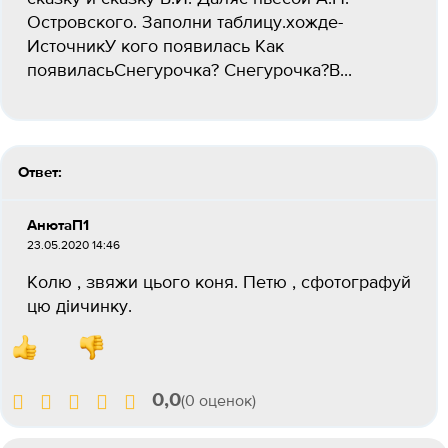
Островского. Заполни таблицу.хожде-
ИсточникУ кого появилась Как
появиласьСнегурочка? Снегурочка?В...
Ответ:
АнютаП1
23.05.2020 14:46
Колю , звяжи цього коня. Петю , сфотографуй
цю діичинку.
0,0
(0 оценок)