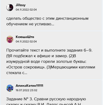
Jillzay
04.11.2022 02:04
сделать общество с этим динстанционным
обучением не успиваю...
КсюшаШто
04.11.2022 02:04
Прочитайте текст и выполните задания 6–9.
(1)Я подбежал к афише и замер. (2)В
изумрудной воде горели золотые буквы:
«Остров сокровищ». (3)Мерцающими каплями
стекала с...
АлинаКотик11111
19.07.2022 23:02
Задание № 3. Сравни русскую народную
сказку и сказку В.И. Даляс пьесой А.Н.