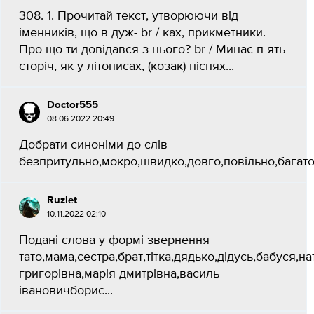
308. 1. Прочитай текст, утворюючи від
іменників, що в дуж- br / ках, прикметники.
Про що ти довідався з нього? br / Минає п ять
сторіч, як у літописах, (козак) піснях...
Doctor555
08.06.2022 20:49
Добрати синоніми до слів
безпритульно,мокро,швидко,довго,повільно,багато.
Ruzlet
10.11.2022 02:10
Подані слова у формі звернення
тато,мама,сестра,брат,тітка,дядько,дідусь,бабуся,на
григорівна,марія дмитрівна,василь
івановичборис...