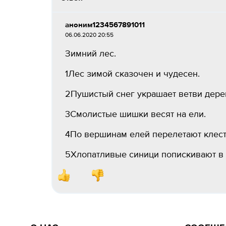
аноним1234567891011
06.06.2020 20:55
Зимний лес.
1Лес зимой сказочен и чудесен.
2Пушистый снег украшает ветви дере
3Смолистые шишки весят на ели.
4По вершинам елей перелетают клес
5Хлопатливые синици попискивают в 