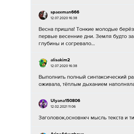
spaceman666
12.07.2020 16:38
Весна пришла! Тонкие молодые берёз
первые весенние дни. Земля будто за
глубины и согревало...
alisakim2
12.07.2020 16:38
Выполнить полный синтаксический ра
оживала, тёплым дыханием наполнялас
Ulyana150806
12.02.2021 11:06
Заголовок,основнкч мысль текста и тип