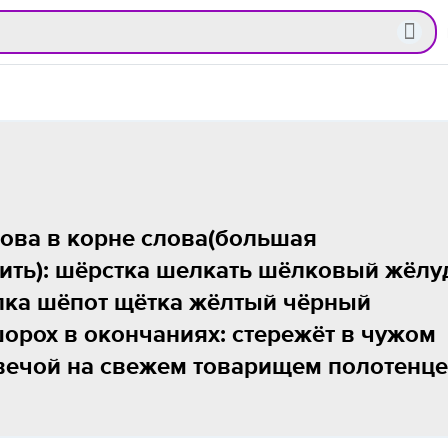
ова в корне слова(большая
ить): шёрстка шелкать шёлковый жёлу
лка шёпот щётка жёлтый чёрный
орох в окончаниях: стережёт в чужом
вечой на свежем товарищем полотенц