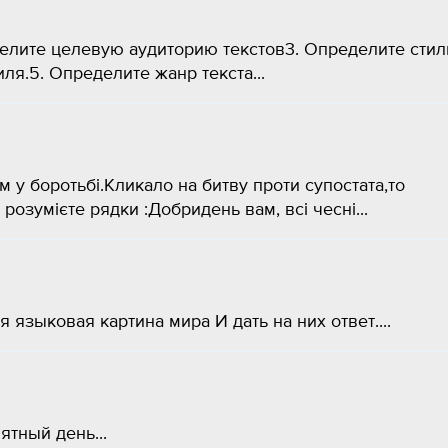
делите целевую аудиторию текстов3. Определите стил
ля.5. Определите жанр текста​...
ам у боротьбі.Кликало на битву проти супостата,то
розумієте рядки :Добридень вам, всі чесні...
я языковая картина мира И дать на них ответ....
тный день...