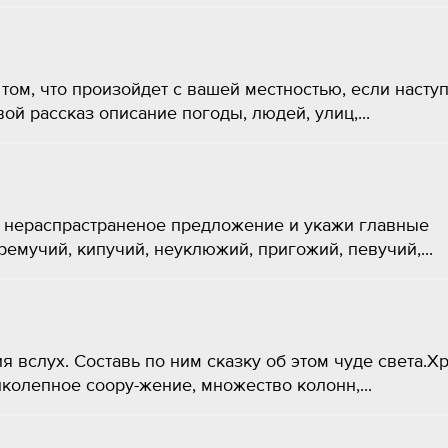
том, что произойдет с вашей местностью, если насту
ой рассказ описание погоды, людей, улиц,...
 нераспрастраненое предложение и укажи главные
ремучий, кипучий, неуклюжий, пригожий, певучий,...
я вслух. Составь по ним сказку об этом чуде света.Х
колепное соору-жение, множество колонн,...