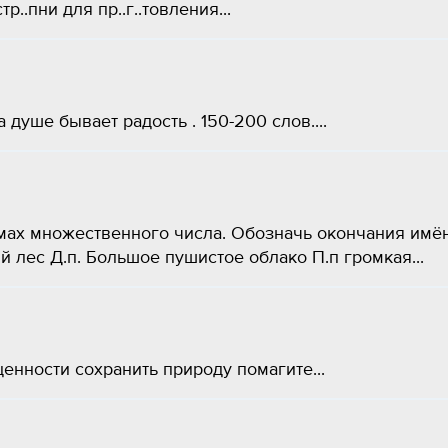
тр..пни для пр..г..товления...
душе бывает радость . 150-200 слов.​...
мах множественного числа. Обозначь окончания имё
 лес Д.п. Большое пушистое облако П.п громкая...
нности сохранить природу помагите​...