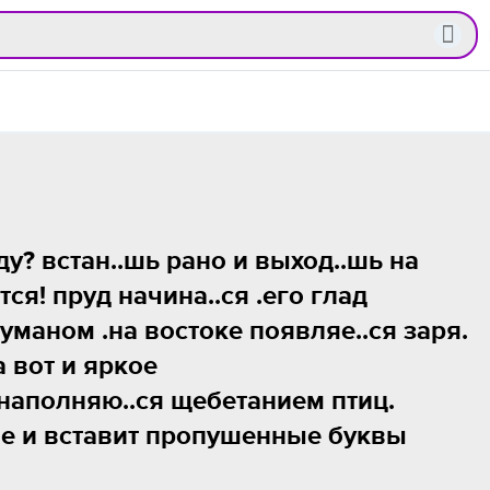
ду? встан..шь рано и выход..шь на
ся! пруд начина..cя .его глад
маном .на востоке появляе..ся заря.
а вот и яркое
 наполняю..ся щебетанием птиц.
ие и вставит пропушенные буквы