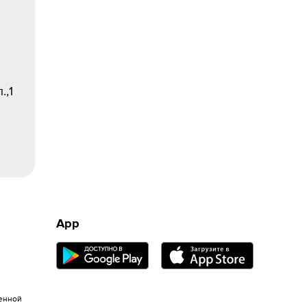
.,1
App
енной