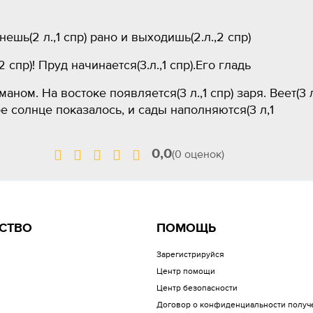
нешь(2 л.,1 спр) рано и выходишь(2.л.,2 спр)
спр)! Пруд начинается(3.л.,1 спр).Его гладь
аном. На востоке появляется(3 л.,1 спр) заря. Веет(3 л
е солнце показалось, и сады наполняются(3 л,1
0,0
(0 оценок)
СТВО
ПОМОЩЬ
Зарегистрируйся
Центр помощи
Центр безопасности
Договор о конфиденциальности получ