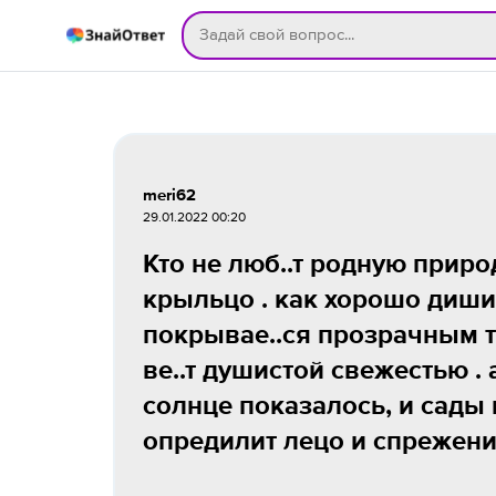
meri62
29.01.2022 00:20
Кто не люб..т родную приро
крыльцо . как хорошо дишит
покрывае..ся прозрачным ту
ве..т душистой свежестью . 
солнце показалось, и сады
опредилит лецо и спрежен