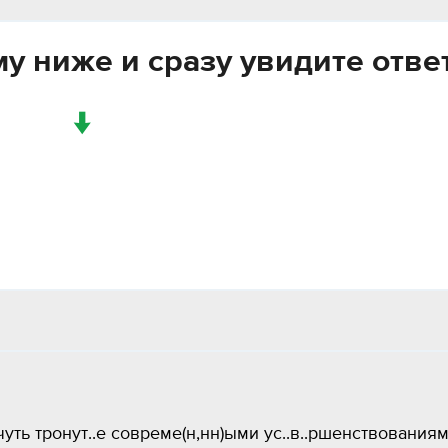
у ниже и сразу увидите отве
↓
 чуть тронут..е совреме(н,нн)ыми ус..в..ршенствования