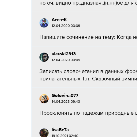
но оч..видно пр..дназнач..(н,нн)ое для с
АгентК
12.04.2020 00:09
Напишите сочинение на тему: Когда на 
alerokl2313
12.04.2020 00:09
Записать словочетания в данных фор
прилагательных Т.п. Сказочный зимний
Golovina077
14.04.2023 09:43
Просклонять по падежам природные це
lisaBeTa
19.10.2021 02:40