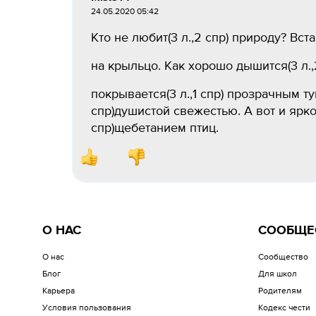
24.05.2020 05:42
Кто не любит(3 л.,2 спр) природу? Вста
на крыльцо. Как хорошо дышится(3 л.,2 
покрывается(3 л.,1 спр) прозрачным тум
спр)душистой свежестью. А вот и ярко
спр)щебетанием птиц.
О НАС
СООБЩЕ
О нас
Сообщество
Блог
Для школ
Карьера
Родителям
Условия пользования
Кодекс чести