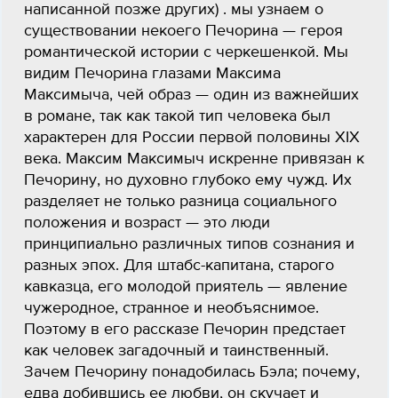
написанной позже других) . мы узнаем о
существовании некоего Печорина — героя
романтической истории с черкешенкой. Мы
видим Печорина глазами Максима
Максимыча, чей образ — один из важнейших
в романе, так как такой тип человека был
характерен для России первой половины XIX
века. Максим Максимыч искренне привязан к
Печорину, но духовно глубоко ему чужд. Их
разделяет не только разница социального
положения и возраст — это люди
принципиально различных типов сознания и
разных эпох. Для штабс-капитана, старого
кавказца, его молодой приятель — явление
чужеродное, странное и необъяснимое.
Поэтому в его рассказе Печорин предстает
как человек загадочный и таинственный.
Зачем Печорину понадобилась Бэла; почему,
едва добившись ее любви, он скучает и