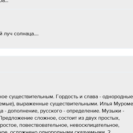
а...
луч солнаца....
ое существительным. Гордость и слава - однородные
емые), выраженные существительными. Илья Муроме
а - дополнение, русского - определение. Музыки -
Предложение сложное, состоит из двух простых,
простое, повествовательное, невосклицательное,
лное, осложнено однородными сказуемыми. 2