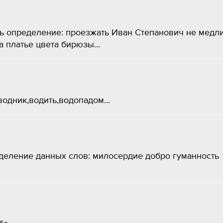
ь определение: проезжать Иван Степанович не медли
платье цвета бирюзы​...
одник,водить,водопадом...
деление данных слов: милосердие добро гуманность