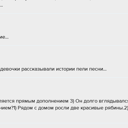
..
е...
евочки рассказывали истории пели песни​...
ляется прямым дополнением 3) Он долго вглядывалс
,нием?1) Рядом с домом росли две красивые рябины.2