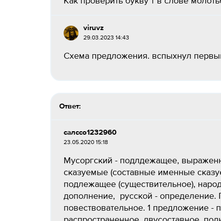
Как проверить букву т в слове молотьб
viruvz
29.03.2023 14:43
Схема предложения. вспыхнул первый 
Ответ:
салссо1232960
23.05.2020 15:18
Мусоргский - подлдежащее, выраженн
сказуемые (составные именные сказу
подлежащее (существительное), народ
дополнение, русской - определение. 
повествовательное. 1 предложение - 
распространенное, двусоставное, по