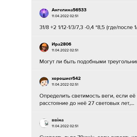
Ангелина56533
11.04.2022 02:51
31/8 +2 1/12-1/3/7,3 -0,4 *8,5 (где/посл
Ира2806
11.04.2022 02:51
Могут ли быть подобными треугольник с
хорошист542
11.04.2022 02:51
Определить светимость веги, если её
расстояние до неё 27 световых лет,...
ввіна
11.04.2022 02:51