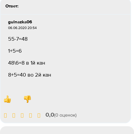
Ответ:
gulnazka06
06.06.2020 20:54
55-7=48
1+5=6
48\6=8 в 1й кан
8+5=40 во 2й кан
0,0
(0 оценок)