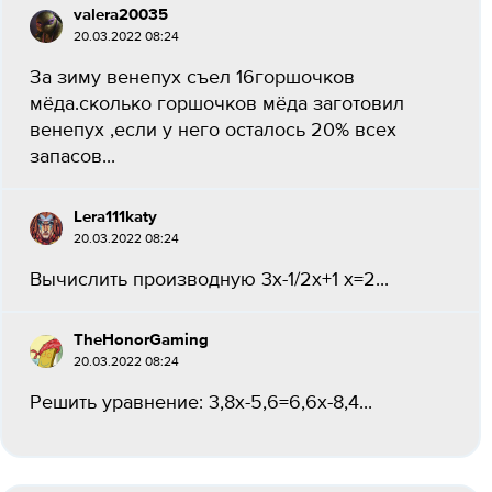
valera20035
20.03.2022 08:24
За зиму венепух съел 16горшочков
мёда.сколько горшочков мёда заготовил
венепух ,если у него осталось 20% всех
запасов...
Lera111katy
20.03.2022 08:24
Вычислить производную 3х-1/2x+1 x=2...
TheHonorGaming
20.03.2022 08:24
Решить уравнение: 3,8x-5,6=6,6x-8,4...