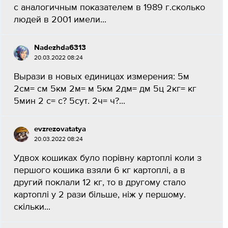
с аналогичным показателем в 1989 г.сколько
людей в 2001 имели...
Nadezhda6313
20.03.2022 08:24
Вырази в новых единицах измерения: 5м
2см= см 5км 2м= м 5км 2дм= дм 5ц 2кг= кг
5мин 2 с= с? 5сут. 2ч= ч?...
evzrezovatatya
20.03.2022 08:24
Удвох кошиках було порівну картоплі коли з
першого кошика взяли 6 кг картоплі, а в
другий поклали 12 кг, то в другому стало
картоплі у 2 рази більше, ніж у першому.
скільки...