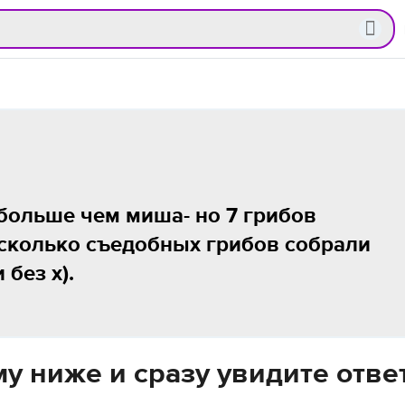
 больше чем миша- но 7 грибов
 сколько съедобных грибов собрали
без х).
у ниже и сразу увидите отве