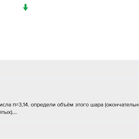
↓
исла π≈3,14. определи объём этого шара (окончатель
ых)....