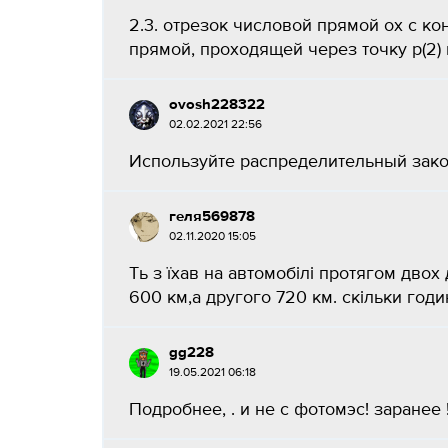
2.3. отрезок числовой прямой ох с кон
прямой, проходящей через точку р(2) 
ovosh228322
02.02.2021 22:56
Используйте распределительный закон
геля569878
02.11.2020 15:05
Ть з їхав на автомобілі протягом дво
600 км,а другого 720 км. скільки годи
gg228
19.05.2021 06:18
Подробнее, . и не с фотомэс! заранее !.