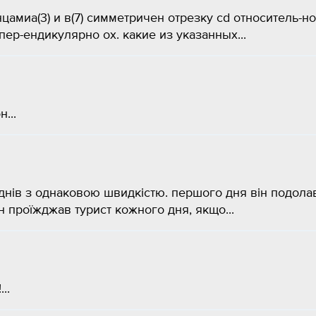
цамиа(3) и в(7) симметричен отрезку cd относитель-но
пер-ендикулярно ох. какие из указанных...
...
х днів з однаковою швидкістю. першого дня він подола
н проїжджав турист кожного дня, якщо...
..