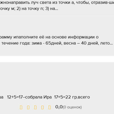
ужнонаправить луч света из точки а, чтобы, отразив-ш
чку м; 2) на точку n; 3) на...
рамму ипаполните её на основе информации о
ечение года: зима - 65дней, весна – 40 дней, лето...
а 12+5=17--собрала Ира 17+5=22 гр.всего
0,0
(0 оценок)