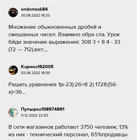
enderrock84
30.08.2022 16:33
Множение обыкновенных дробей и
смешанных чисел. Взаимно обра сла. Урок
6йди значение выражения: 308 3 + 8 4 - 33
(72 — 712).вет:​...
Карина162005
03.06.2022 18:50
Решить уравнения 1(х-23):26=8 2) 1728:(56-
х)=36​...
Пупырка108974891
11.12.2022 22:50
В сети магазинов работают 3750 человек; 13%
из них - технический персонал, 65%продавцы