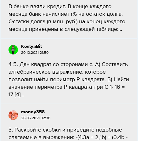
В банке взяли кредит. В конце каждого
месяца банк начисляет r% на остаток долга.
Остатки долга (в млн. руб.) на конец каждого
месяца приведены в следующей таблице:...
KostyaBit
20.10.2021 21:50
4 5. Дан квадрат со сторонами с. A) Составить
алгебраическое выражение, которое
позволит найти периметр P квадрата. Б) Найти
значение периметра P квадрата при C 1- 16 =
17 [4]...
mondy358
26.05.2021 02:38
3. Раскройте скобки и приведите подобные
слагаемые в выражении: -(4.3a + 2,1b) + (0.4b -