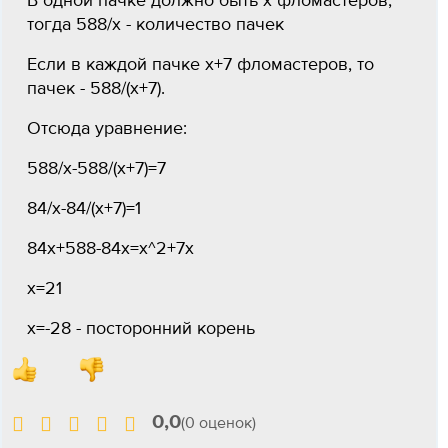
В одной пачке должно быть х фломастеров,
тогда 588/х - количество пачек
Если в каждой пачке х+7 фломастеров, то
пачек - 588/(х+7).
Отсюда уравнение:
588/х-588/(х+7)=7
84/х-84/(х+7)=1
84х+588-84х=х^2+7х
х=21
х=-28 - посторонний корень
0,0
(0 оценок)