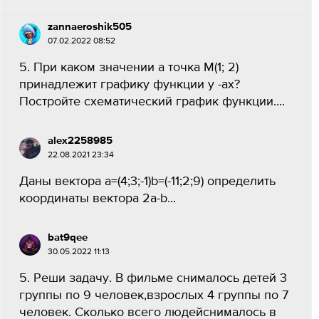
zannaeroshik505
07.02.2022 08:52
5. При каком значении а точка M(1; 2)
принадлежит графику функции у -ах?
Постройте схематический график функции....
alex2258985
22.08.2021 23:34
Даны вектора a=(4;3;-1)b=(-11;2;9) определить
координаты вектора 2a-b...
bat9qee
30.05.2022 11:13
5. Реши задачу. В фильме снималось детей 3
группы по 9 человек,взрослых 4 группы по 7
человек. Сколько всего людейснималось в