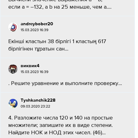
если a = –132, а b на 25 меньше, чем a.​...
andreybober20
15.03.2023 16:39
Екінші кластын 38 бірлігі 1 кластың 617
бірлігінен тұратын сан​...
виквик4
15.03.2023 16:39
. Решите уравнение и выполните проверку...
Tyshkanchik228
09.03.2020 23:22
4. Разложите числа 120 и 140 на простые
множители; запишите их в виде степени.
Найдите НОК и НОД этих чисел. (46)...