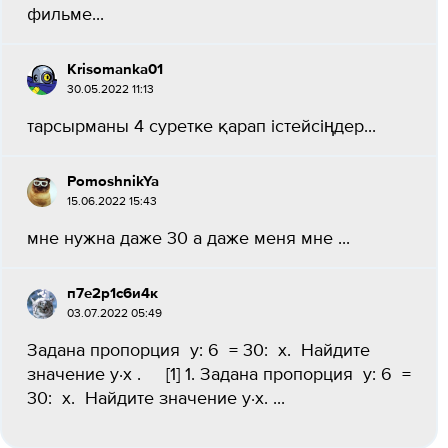
фильме​...
Krisomanka01
30.05.2022 11:13
тарсырманы 4 суретке қарап істейсіңдер​...
PomoshnikYa
15.06.2022 15:43
мне нужна даже 30 а даже меня мне ​...
п7е2р1с6и4к
03.07.2022 05:49
Задана пропорция y: 6 = 30: x. Найдите
значение y⋅x . [1] 1. Задана пропорция y: 6 =
30: x. Найдите значение y⋅x. ​...