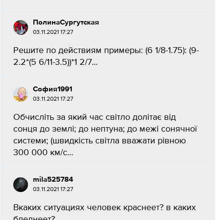
ПолинаСургутская
03.11.2021 17:27
Решите по действиям примеры: (6 1/8-1.75): (9-
2.2*(5 6/11-3.5))*1 2/7...
София1991
03.11.2021 17:27
Обчисліть за який час світло долітає від
сонця до землі; до нептуна; до межі сонячної
системи; (швидкість світла вважати рівною
300 000 км/с...
mila525784
03.11.2021 17:27
Вкаких ситуациях человек краснеет? в каких
бледнеет?...