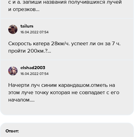
с и а. запиши названия получившихся лучей
и отрезков...
tailurs
16.04.2022 07:54
Скорость катера 28км/ч. успеет ли он за 7 ч.
пройти 200км.?...
elshad2003
16.04.2022 07:54
Начерти луч синим карандашом.отметь на
этом луче точку которая не совпадает с его
началом....
Ответ: