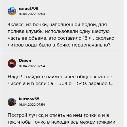
saruul708
16.04.2022 07:54
4класс. из бочки, наполненной водой, для
полива клумбы использовали одну шестую
часть ее объема. это составило 18 л . сколько
литров воды было в бочке первоначально?...
Diмon
16.04.2022 07:54
Надо ! ! найдите наименьшее общее кратное
чисел a и b если : a = 504,b = 540. заранее !...
kuzmov55
16.04.2022 07:54
Построй луч сд и отметь на нём точки а и в
так, чтобы точка в находилась между точками