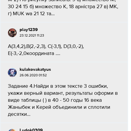
30 24 15 б) множество К, 18 арністра 27 в) МК,
г) MUK wa 21 12 та...
play1239
23.12.2021 11:23
A(3,4,2),B(2,-2,3), C(-3,1), D(3,0,-2),
E(-3,-2,0координата ....
kulakovakatyus
26.06.2020 01:52
Задание 4.Найди в этом тексте 3 ошибки,
укажи верный вариант, результаты оформи в
виде таблицы ( ) в 40 - 50 годы 16 века
Жаныбек и Керей объединили и сплотили
десятки...
Ludok0309