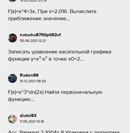
15.03.2020 23:15
F(x)=x^4+3x. При x=2,016. Вычислите
приближение значение...
natasha8750p092ef
05.08.2021 12:21
Записать уравнение касательной графика
функции y=x³-x² в точке x0=2...
Radon86
15.12.2021 08:29
F(x)=x^3*sin(2x) Найти первоначальную
функцию...
diatel83
11.05.2021 13:18
Асс. Вариант 2 1004x 8 Упаковки с тетрадями