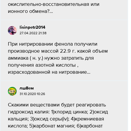
окислительно-восстановительная или
ионного обмена?...
lisinpetr2014
27.04.2022 21:38
При нитрировании фенола получили
производное массой 22.9 г. какой объем
аммиака ( н. у.) нужно затратить для
получения азотной кислоты ,
израсходованной на нитрование...
лш8ем
31.10.2020 10:26
Скакими веществами будет реагировать
гидроксид калия: 1)хлорид цинка; 2)оксид
кальция; 3)оксид серы(iv); 4)кремниевая
кислота; 5)карбонат магния; 6)карбонат