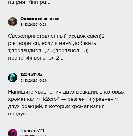
натрия; 7)нитрат...
Ооооооокккккккк
31.10.2020 10:26
Свежеприготовленный осадок сu(он)2
растворится, если к нему добавить
1)пропандиол-1,2 2)пропанол-1 3)
пропен4)пропанол-2...
123451175
31.10.2020 10:26
Напишите уравнения двух реакций, в которых
хромат калия k2cro4 — реагент и уравнения
двух реакций, в которых хромат калия —
продукт....
Homchik111