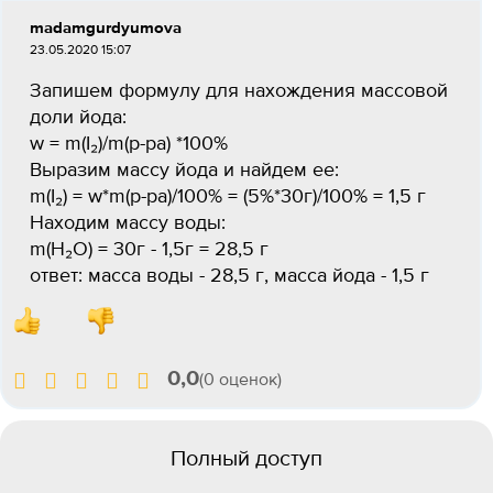
madamgurdyumova
23.05.2020 15:07
Запишем формулу для нахождения массовой
доли йода:
w = m(I₂)/m(p-pa) *100%
Выразим массу йода и найдем ее:
m(I₂) = w*m(p-pa)/100% = (5%*30г)/100% = 1,5 г
Находим массу воды:
m(H₂O) = 30г - 1,5г = 28,5 г
ответ: масса воды - 28,5 г, масса йода - 1,5 г
0,0
(0 оценок)
Полный доступ