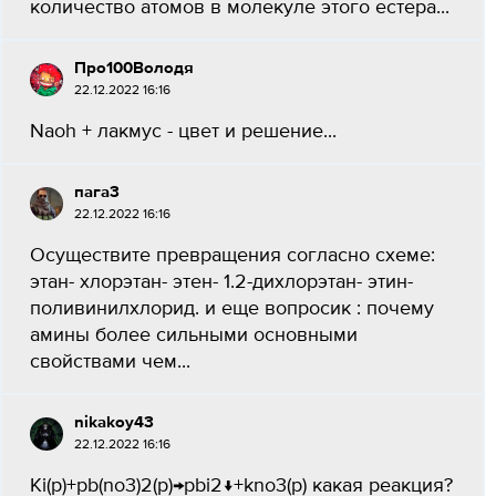
количество атомов в молекуле этого естера...
Про100Володя
22.12.2022 16:16
Naoh + лакмус - цвет и решение...
пага3
22.12.2022 16:16
Осуществите превращения согласно схеме:
этан- хлорэтан- этен- 1.2-дихлорэтан- этин-
поливинилхлорид. и еще вопросик : почему
амины более сильными основными
свойствами чем...
nikakoy43
22.12.2022 16:16
Ki(p)+pb(no3)2(p)→pbi2↓+kno3(p) какая реакция?