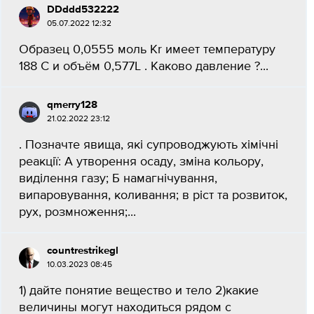
DDddd532222
05.07.2022 12:32
Образец 0,0555 моль Kr имеет температуру
188 C и объём 0,577L . Каково давление ?...
qmerry128
21.02.2022 23:12
. Позначте явища, які супроводжують хімічні
реакції: А утворення осаду, зміна кольору,
виділення газу; Б намагнічування,
випаровування, коливання; в ріст та розвиток,
рух, розмноження;...
countrestrikegl
10.03.2023 08:45
1) дайте понятие вещество и тело 2)какие
величины могут находиться рядом с