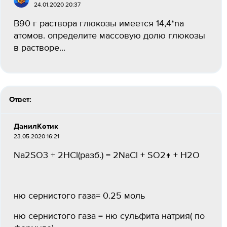
24.01.2020 20:37
В90 г раствора глюкозы имеется 14,4*na
атомов. определите массовую долю глюкозы
в растворе​...
Ответ:
ДанилКотик
23.05.2020 16:21
Na2SO3 + 2HCl(разб.) = 2NaCl + SO2↑ + H2O
ню сернистого газа= 0.25 моль
ню сернистого газа = ню сульфита натрия( по