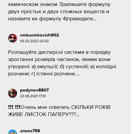
химическом знаком 3)запишите формулу
двух простых и двух сложных веществ и
назовите их формулу 4)приведите...
emkaemkovich902
03.02.2022 02:52
Розташуйте дисперсні системи в порядку
зростання розмірів частинок, якими вони
утворені: а) емульсії; б) суспензії; в) колоїдні
розчини; г) істинні розчини....
podynov8807
23.06.2021 17:51
❗️❗️❗️ ❗️❗️❗️Очень мне ответить СКІЛЬКИ РОКІВ
ЖИВЕ ЛИСТОК ПАПЕРУ???...
алиса769