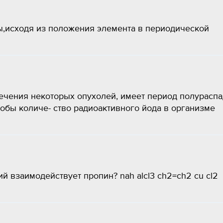
ы,исходя из положения элемента в периодической
лечения некоторых опухолей, имеет период полураспа
чтобы количе- ство радиоактивного йода в организме
 взаимодействует пропин? nah alcl3 ch2=ch2 cu cl2