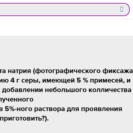
та натрия (фотографического фиксажа
ию 4 г серы, имеющей 5 % примесей, и
ри добавлении небольшого колличества
лученного
в 5%-ного раствора для проявления
приготовить?).