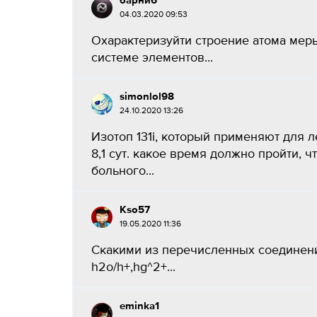
барни6
04.03.2020 09:53
Охарактеризуйти строение атома мер
системе элементов...
simonlol98
24.10.2020 13:26
Изотоп 131i, который применяют для 
8,1 сут. какое время должно пройти, 
больного...
Kso57
19.05.2020 11:36
Скакими из перечисленных соединений
h2o/h+,hg^2+...
eminka1