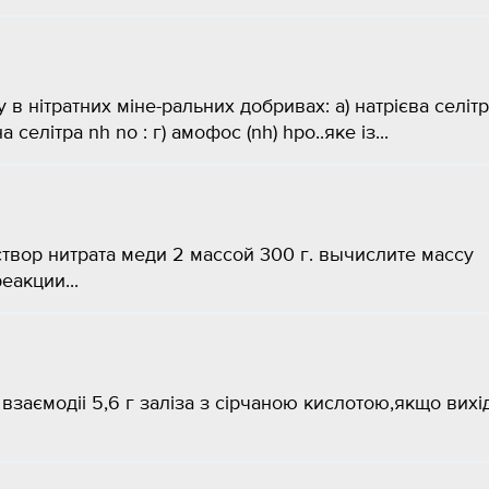
у в нітратних міне-ральних добривах: а) натрієва селіт
а селітра nh no : г) амофос (nh) hpo..яке із...
твор нитрата меди 2 массой 300 г. вычислите массу
еакции...
взаємодіі 5,6 г заліза з сірчаною кислотою,якщо вихі