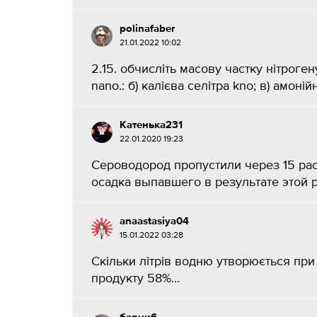
polinafaber
21.01.2022 10:02
2.15. обчисліть масову частку нітроген
nano.: б) калієва селітра kno; в) амонійн
Катенька231
22.01.2020 19:23
Сероводород пропустили через 15 рас
осадка выпавшего в результате этой р
anaastasiya04
15.01.2022 03:28
Скільки літрів водню утворюється при 
продукту 58%...