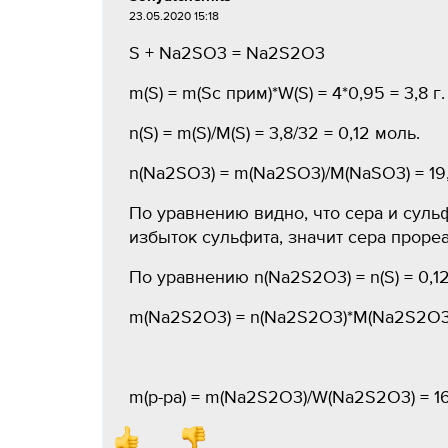
23.05.2020 15:18
S + Na2SO3 = Na2S2O3
m(S) = m(Sс прим)*W(S) = 4*0,95 = 3,8 г.
n(S) = m(S)/M(S) = 3,8/32 = 0,12 моль.
n(Na2SO3) = m(Na2SO3)/M(NaSO3) = 19,7
По уравнению видно, что сера и суль
избыток сульфита, значит сера прореа
По уравнению n(Na2S2O3) = n(S) = 0,1
m(Na2S2O3) = n(Na2S2O3)*M(Na2S2O3) =
m(p-pa) = m(Na2S2O3)/W(Na2S2O3) = 16,