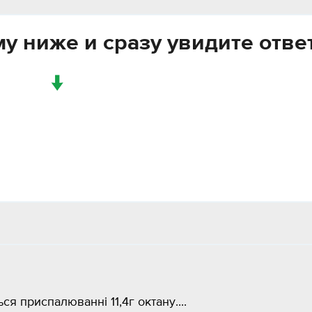
у ниже и сразу увидите отве
↓
я приспалюванні 11,4г октану....