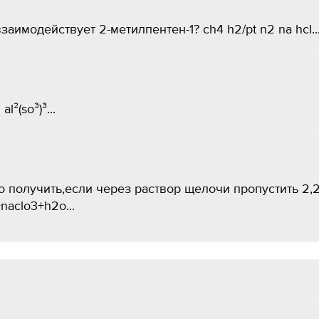
имодействует 2-метилпентен-1? ch4 h2/pt n2 na hcl..
(so³)³​...
 получить,если через раствор щелочи пропустить 2,
aclo3+h2o​...