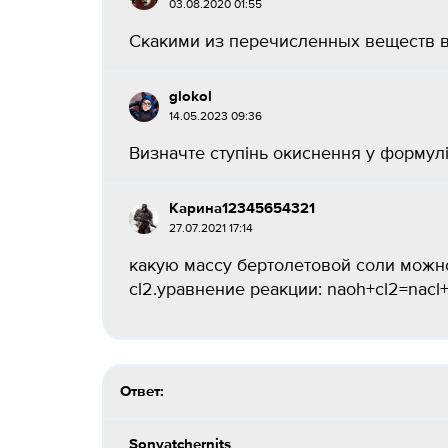
03.08.2020 01:55
Скакими из перечисленных веществ вза
glokol
14.05.2023 09:36
Визначте ступінь окиснення у формулі al²
Карина12345654321
27.07.2021 17:14
какую массу бертолетовой соли можно
cl2.уравнение реакции: naoh+cl2=nacl+n
Ответ:
Sonyatchernits