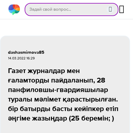
dashasmirnova85
14.03.2022 16:29
Газет журналдар мен
ғаламторды пайдаланып, 28
панфиловшы-гвардияшылар
туралы мәлімет қарастырылған.
бір батырды басты кейіпкер етіп
әңгіме жазыңдар (25 беремін; )