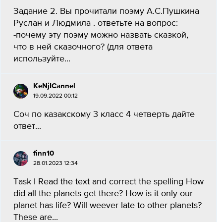
Задание 2. Вы прочитали поэму А.С.Пушкина
Руслан и Людмила . ответьте на вопрос:
-почему эту поэму можно назвать сказкой,
что в ней сказочного? (для ответа
используйте...
KeNjICannel
19.09.2022 00:12
Соч по казакскому 3 класс 4 четверть дайте
ответ​...
finn10
28.01.2023 12:34
Task I Read the text and correct the spelling How
did all the planets get there? How is it only our
planet has life? Will weever late to other planets?
These are...