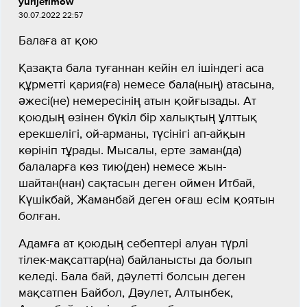
yurijefimow
30.07.2022 22:57
Балаға ат қою
Қазақта бала туғаннан кейін ел ішіндегі аса
құрметті қария(ға) немесе бала(ның) атасына,
әжесі(не) немересінің атын қойғызады. Ат
қоюдың өзінен бүкіл бір халықтың ұлттық
ерекшелігі, ой-арманы, түсінігі ап-айқын
көрініп тұрады. Мысалы, ерте заман(да)
балаларға көз тию(ден) немесе жын-
шайтан(нан) сақтасын деген оймен Итбай,
Күшікбай, Жаманбай деген оғаш есім қоятын
болған.
Адамға ат қоюдың себептері алуан түрлі
тілек-мақсаттар(на) байланысты да болып
келеді. Бала бай, дәулетті болсын деген
мақсатпен Байбол, Дәулет, Алтынбек,