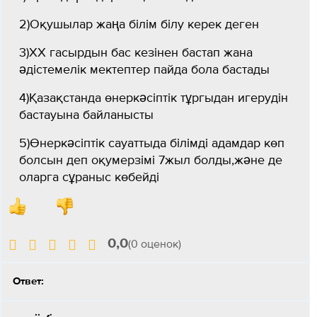
2)Оқушылар жаңа білім білу керек деген
3)ХХ гасырдын бас кезінен бастап жана
әдістемелік мектептер пайда бола бастады
4)Қазақстанда өнеркәсіптік тұргыдан игерудін
бастауына байланысты
5)Өнеркәсіптік сауаттыда білімді адамдар көп
болсын деп оқумерзімі 7жыл болды,және де
оларга сұраныс көбейді
0,0
(0 оценок)
Ответ: