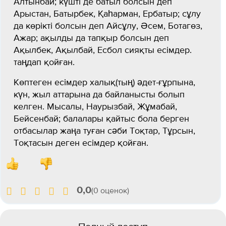
Алтынбай; күшті де батыл болсын деп
Арыстан, Батырбек, Қаһарман, Ербатыр; сұлу
да көрікті болсын деп Айсұлу, Әсем, Ботагөз,
Ажар; ақылды да тапқыр болсын деп
Ақылбек, Ақылбай, Есбол сияқты есімдер.
таңдап қойған.
Көптеген есімдер халық(тың) әдет-ғұрпына,
күн, жыл аттарына да байланысты болып
келген. Мысалы, Наурызбай, Жұмабай,
Бейсенбай; балалары қайтыс бола берген
отбасылар жаңа туған сәби Тоқтар, Тұрсын,
Тоқтасын деген есімдер қойған.
0,0
(0 оценок)