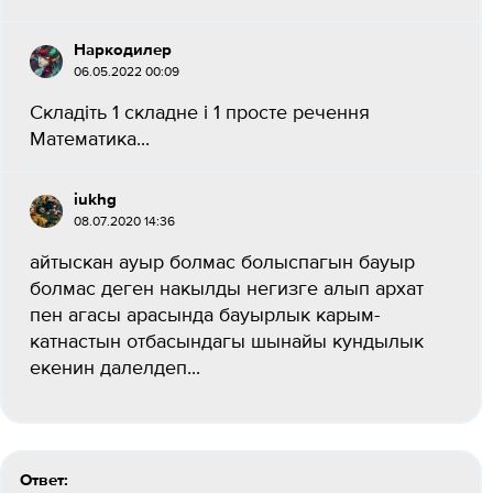
Наркодилер
06.05.2022 00:09
Складіть 1 складне і 1 просте речення​
Математика...
iukhg
08.07.2020 14:36
айтыскан ауыр болмас болыспагын бауыр
болмас деген накылды негизге алып архат
пен агасы арасында бауырлык карым-
катнастын отбасындагы шынайы кундылык
екенин далелдеп...
Ответ: