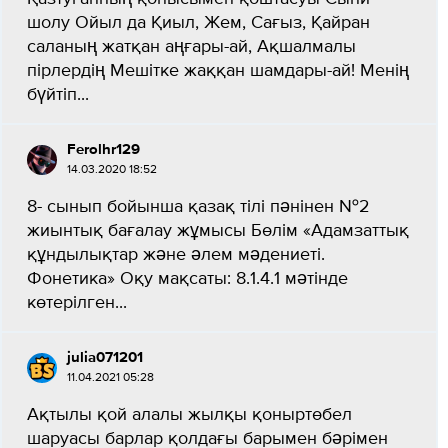
шолу Ойыл да Қиыл, Жем, Сағыз, Қайран
саланың жатқан аңғары-ай, Ақшалмалы
пірлердің Мешітке жаққан шамдары-ай! Менің
бүйтіп...
Ferolhr129
14.03.2020 18:52
8- сынып бойынша қазақ тілі пәнінен №2
жиынтық бағалау жұмысы Бөлім «Адамзаттық
құндылықтар және әлем мәдениеті.
Фонетика» Оқу мақсаты: 8.1.4.1 мәтінде
көтерілген...
julia071201
11.04.2021 05:28
Ақтылы қой алалы жылқы қоныртөбел
шаруасы барлар қолдағы барымен бәрімен