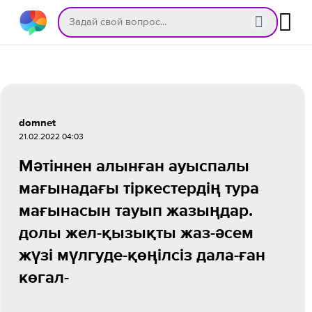
domnet
21.02.2022 04:03
Мәтіннен алынған ауыспалы
мағынадағы тіркестердің тура
мағынасын тауып жазыңдар.
долы жел-қызықты жаз-әсем
жүзі мүлгуде-қөңілсіз дала-ған
көгал- ​