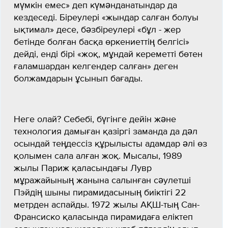
мүмкін емес» деп күмәнданатындар да
кездеседі. Біреулері «жындар салған болуы
ықтимал» десе, бәзбіреулері «бұл - жер
бетінде болған басқа өркениеттің белгісі»
дейді, енді бірі «жоқ, мұндай кереметті бөтен
ғаламшардан келгендер салған» деген
болжамдарын ұсынып бағады.
Неге олай? Себебі, бүгінге дейін және
технология дамыған қазіргі заманда да дәл
осындай теңдессіз құрылысты адамдар әлі өз
қолымен сала алған жоқ. Мысалы, 1989
жылы Париж қаласындағы Лувр
мұражайының жанына салынған сәулетші
Пэйдің шыны пирамидасының биіктігі 22
метрден аспайды. 1972 жылы АҚШ-тың Сан-
Франсиско қаласында пирамидаға еліктеп