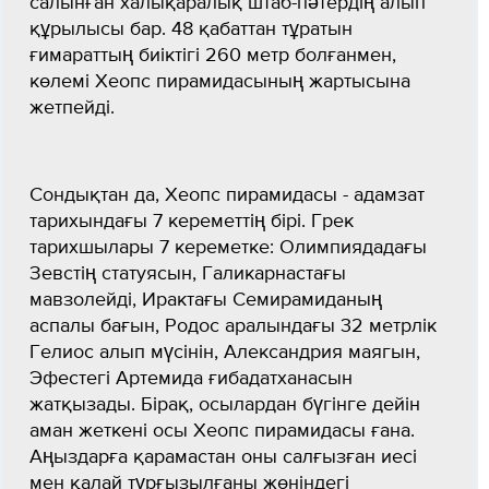
салынған халықаралық штаб-пәтердің алып
құрылысы бар. 48 қабаттан тұратын
ғимараттың биіктігі 260 метр болғанмен,
көлемі Хеопс пирамидасының жартысына
жетпейді.
Сондықтан да, Хеопс пирамидасы - адамзат
тарихындағы 7 кереметтің бірі. Грек
тарихшылары 7 кереметке: Олимпиядадағы
Зевстің статуясын, Галикарнастағы
мавзолейді, Ирактағы Семирамиданың
аспалы бағын, Родос аралындағы 32 метрлік
Гелиос алып мүсінін, Александрия маягын,
Эфестегі Артемида ғибадатханасын
жатқызады. Бірақ, осылардан бүгінге дейін
аман жеткені осы Хеопс пирамидасы ғана.
Аңыздарға қарамастан оны салғызған иесі
мен қалай тұрғызылғаны жөніндегі