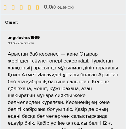
0,0
(0 оценок)
Ответ:
angelochec1999
03.05.2020 15:19
Арыстан баб кесенесі — көне Отырар
жеріндегі сәулет өнері ескерткіші. Түркістан
халқының арасында мұсылман дінін таратушы
Қожа Ахмет Иасауидің ұстазы болған Арыстан
баб ата қабірінің басына салынған. Кесене
дәлізхана, мешіт, құжырахана, азан
шақыратын мұнара сияқты жеке
бөлмелерден құралған. Кесененің ең көне
бөлігі қабірхана болуы тиіс. Қазір де оның
едені басқа бөлмелермен салыстырғанда
едәуір биік. Қабір үстіне алғашқы белгі 12 ғ.