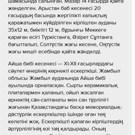
шамасында салынған. Мазар 14 ғасырда қайта
жөнделген. Арыстан баб кесенесі 20
ғасырдың басында жергілікті халықтың
қаражатымен күйдірілген кірпіштен ауданы
35x12 м, биіктігі 12 м, бұрынғы Меккеге
қараған есігі Түркістанға, Әзірет Сұлтанға
бағытталып, Солтүстік жағы кесене, Оңтүстік
жағы мешіт есебінде қайта жәнделді.
Айша бибі кесенесі — ХІ-XII ғасырлардағы
сәулет өнерінің көрнекті ескерткіші. Жамбыл
облысы Жамбыл ауданында Айша бибі
ауылында орналасқан. Сырты керамикалық
плиталармен қаланып, ойып жасалған
өрнектің сән-салтанаты мен сан түрлілігі
жағынан Қазақстандағы басқа мемориалдық-
дәстүрлік ескерткіштер ішінде оған тең
келетіні жоқ. Ескерткішті қалаған кірпіштердің
әртүрлілігінің өзі таң қалдырады. Оның