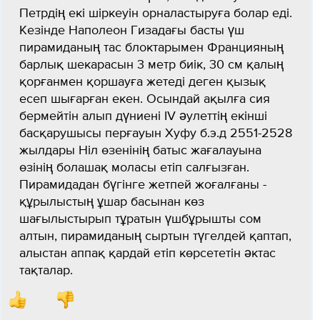
Петрдің екі шіркеуін орналастыруға болар еді.
Кезінде Наполеон Гизадағы басты үш
пирамиданың тас блоктарымен Францияның
барлық шекарасын 3 метр биік, 30 см қалың
қорғанмен қоршауға жетеді деген қызық
есеп шығарған екен. Осындай ақылға сия
бермейтін алып дүниені IV әулеттің екінші
басқарушысы перғауын Хуфу б.э.д 2551-2528
жылдары Ніл өзенінің батыс жағалауына
өзінің болашақ моласы етіп салғызған.
Пирамидадан бүгінге жетпей жоғалғаны -
құрылыстың ұшар басынан көз
шағылыстырып тұратын үшбұрышты сом
алтын, пирамиданың сыртын түгелдей қаптап,
алыстан аппақ қардай етіп көрсететін әктас
тақталар.