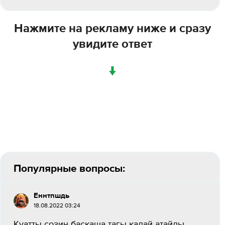
Нажмите на рекламу ниже и сразу
увидите ответ
↓
Популярные вопросы:
Еннтпшдь
18.08.2022 03:24
Куатты созин баскаша тагы калай атайды...