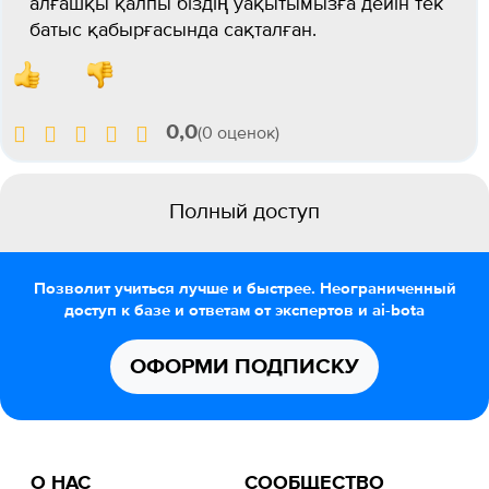
алғашқы қалпы біздің уақытымызға дейін тек
батыс қабырғасында сақталған.
0,0
(0 оценок)
Полный доступ
Позволит учиться лучше и быстрее. Неограниченный
доступ к базе и ответам от экспертов и ai-bota
ОФОРМИ ПОДПИСКУ
О НАС
СООБЩЕСТВО