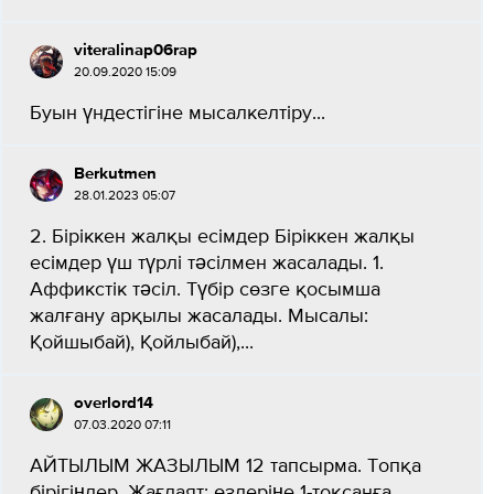
viteralinap06rap
20.09.2020 15:09
Буын үндестігіне мысалкелтіру...
Berkutmen
28.01.2023 05:07
2. Біріккен жалқы есімдер Біріккен жалқы
есімдер үш түрлі тәсілмен жасалады. 1.
Аффикстік тәсіл. Түбір сөзге қосымша
жалғану арқылы жасалады. Мысалы:
Қойшыбай), Қойлыбай),...
overlord14
07.03.2020 07:11
АЙТЫЛЫМ ЖАЗЫЛЫМ 12 тапсырма. Топқа
бірігіңдер. Жағдаят: өздеріңе 1-тоқсанға