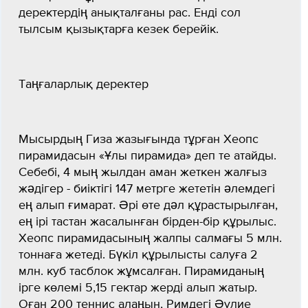
деректердің анықталғаны рас. Енді сол
тылсым қызықтарға кезек берейік.
Таңғаларлық деректер
Мысырдың Гиза жазығында тұрған Хеопс
пирамидасын «Ұлы пирамида» деп те атайды.
Себебі, 4 мың жылдан аман жеткен жалғыз
жәдігер - биіктігі 147 метрге жететін әлемдегі
ең алып ғимарат. Әрі өте дәл құрастырылған,
ең ірі тастан жасалынған бірден-бір құрылыс.
Хеопс пирамидасының жалпы салмағы 5 млн.
тоннаға жетеді. Бүкіл құрылысты салуға 2
млн. куб тасблок жұмсалған. Пирамиданың
ірге көлемі 5,15 гектар жерді алып жатыр.
Оған 200 теннис алаңын, Римдегі Әулие