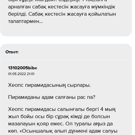
арналған сабақ кестесін жасауға мүмкіндік
берілді. Сабақ кестесін жасауға қойылатын
талаптармен...
Ответ:
13102005bibe
01.05.2022 21:01
Хеопс пирамидасының сырлары.
Пирамиданы адам салғаны рас па?
Хеопс пирамидасы салынғалы бергі 4 мың
жыл бойы осы бір сұрақ кімді де болсын
мазалауын қояр емес. Ол туралы аңыз да
көп. «Осыншалық алып дүниені адам салуы