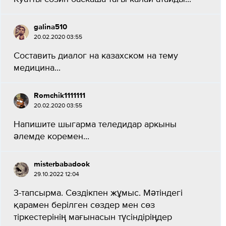
galina510
20.02.2020 03:55
Составить диалог на казахском на тему
медицина...
Romchik1111111
20.02.2020 03:55
Напишите шыгарма теледидар аркыны
әлемде коремен...
misterbabadook
29.10.2022 12:04
3-тапсырма. Сөздікпен жұмыс. Мәтіндегі
қарамен берілген сөздер мен сөз
тіркестерінің мағынасын түсіндіріңдер