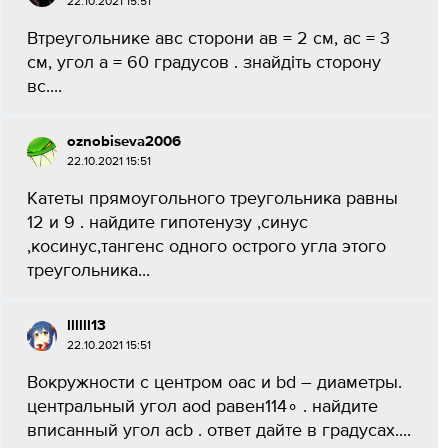
22.10.2021 15:51
Втреугольнике авс сторони ав = 2 см, ас = 3
см, угол а = 60 градусов . знайдіть сторону
вс....
oznobiseva2006
22.10.2021 15:51
Катеты прямоугольного треугольника равны
12 и 9 . найдите гипотенузу ,синус
,косинус,тангенс одного острого угла этого
треугольника...
llllll13
22.10.2021 15:51
Вокружности с центром oac и bd – диаметры.
центральный угол aod равен114∘ . найдите
вписанный угол acb . ответ дайте в градусах....