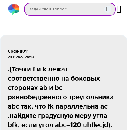
Софии011
28.11.2022 20:49
.(Точки f и k лежат
соответственно на боковых
сторонах ab и bс
равнобедренного треугольника
abc так, что fk параллельна ac
.найдите градусную меру угла
bfk, если угол abc=120 uhflecjd).