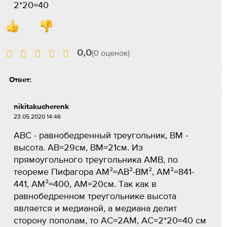
2*20=40
0,0
(0 оценок)
Ответ:
nikitakucherenk
23.05.2020 14:46
АВС - равнобедренный треугольник, ВМ -
высота. АВ=29см, ВМ=21см. Из
прямоугольного треугольника АМВ, по
теореме Пифагора АМ²=АВ²-ВМ², АМ²=841-
441, АМ²=400, АМ=20см. Так как в
равнобедренном треугольнике высота
является и медианой, а медиана делит
сторону пополам, то АС=2АМ, АС=2*20=40 см