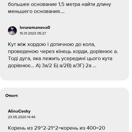
большее основание 1,5 метра найти длину
меньшего основания.​...
leraromanova0
15.01.2023 05:27
Кут між хордою і дотичною до кола,
проведеною через кінець хорди, дорівнює а.
Тоді дуга, яка лежить усередині цього кута
дорівнює... А) 3a/2 Б) а/2В) а/3Г) 2а ​...
Ответ:
AlinaCocky
23.05.2020 14:46
Корень из 29^2-21^2=корень из 400=20