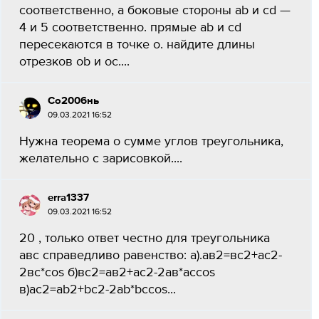
соответственно, а боковые стороны ab и cd —
4 и 5 соответственно. прямые ab и cd
пересекаются в точке o. найдите длины
отрезков ob и oc....
Со2006нь
09.03.2021 16:52
Нужна теорема о сумме углов треугольника,
желательно с зарисовкой....
erra1337
09.03.2021 16:52
20 , только ответ честно для треугольника
авс справедливо равенство: а).ав2=вс2+ас2-
2вс*cos б)вс2=ав2+ас2-2ав*асcos
в)ac2=ab2+bc2-2ab*bccos...