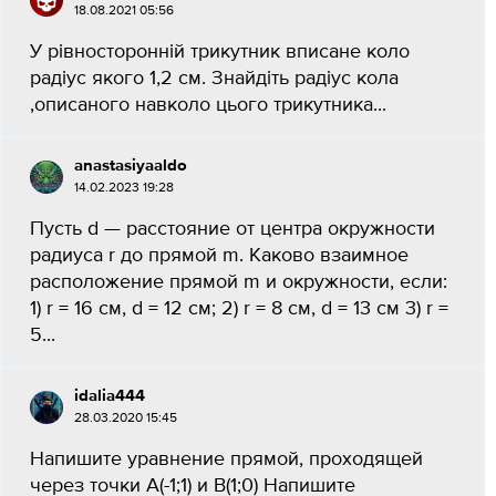
18.08.2021 05:56
У рівносторонній трикутник вписане коло
радіус якого 1,2 см. Знайдіть радіус кола
,описаного навколо цього трикутника​...
anastasiyaaldo
14.02.2023 19:28
Пусть d — расстояние от центра окружности
радиуса r до прямой m. Каково взаимное
расположение прямой m и окружности, если:
1) r = 16 см, d = 12 см; 2) r = 8 см, d = 13 см 3) r =
5...
idalia444
28.03.2020 15:45
Напишите уравнение прямой, проходящей
через точки А(-1;1) и В(1;0) Напишите