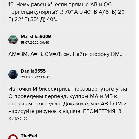
16. Чему равен х°, если прямые AB и ОС
перпендикулярны? с! 70° А о 40° B А)18° Б) 20°
B) 22° Г) 35° Д) 40°...
Malishka9209
15.07.2022 06:49
АМ=ВМ, А= В, СМ=78 см. Найти сторону DM....
Danila5555
23.09.2022 08:43
Из точки М биссектрисы неразвернутого угла
О проведены перпендикуляры МА и MB к
сторонам этого угла. Докажите, что AB⊥OM и
нарисуйте рисунок к задаче. ГЕОМЕТРИЯ, 8
КЛАСС...
ThePud