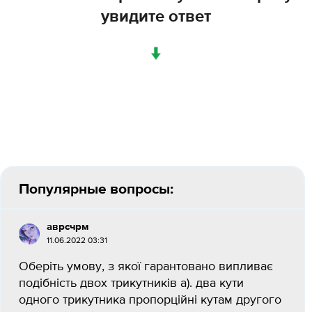
увидите ответ
↓
Популярные вопросы:
аврсчрм
11.06.2022 03:31
Оберіть умову, з якої гарантовано випливає
подібність двох трикутників а). два кути
одного трикутника пропорційні кутам другого