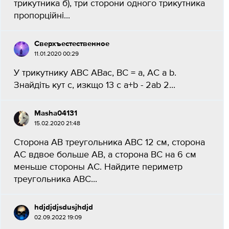
трикутника б), три сторони одного трикутника
пропорційні...
Cверхъестественное
11.01.2020 00:29
У трикутнику ABC АВас, ВС = a, AC a b.
Знайдіть кут с, изкщо 13 с a+b - 2ab 2...
Masha04131
15.02.2020 21:48
Сторона АВ треугольника АВС 12 см, сторона
АС вдвое больше АВ, а сторона ВС на 6 см
меньше стороны АС. Найдите периметр
треугольника АВС...
hdjdjdjsdusjhdjd
02.09.2022 19:09