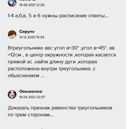
18.06.2021 12:29
1-4 а,б,в. 5 и 6 нужны расписание ответы...
Сирунс
14.12.2020 15:54
Втреугольнике авс угол а=30° ,угол в=45°. ав
=12см , в центр окружности ,которая касается
прямой ас .найти длину дуги ,которая
расположена внутри треугольника .с
обьяснением ​...
Осоаовлво
16.04.2021 22:07
Доказать признак равенства треугольников
по трем сторонам​...