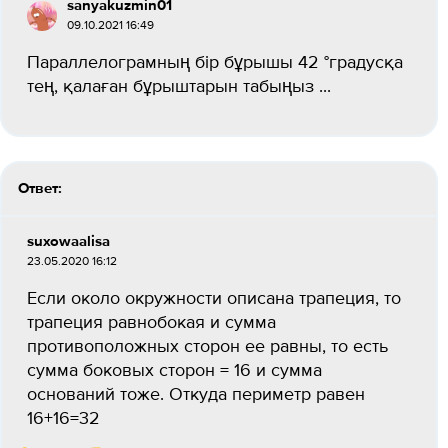
sanyakuzmin01
09.10.2021 16:49
Параллелограмның бір бұрышы 42 °градусқа
тең, қалаған бұрыштарын табыңыз ​...
Ответ:
suxowaalisa
23.05.2020 16:12
Если около окружности описана трапеция, то
трапеция равнобокая и сумма
противоположных сторон ее равны, то есть
сумма боковых сторон = 16 и сумма
оснований тоже. Откуда периметр равен
16+16=32