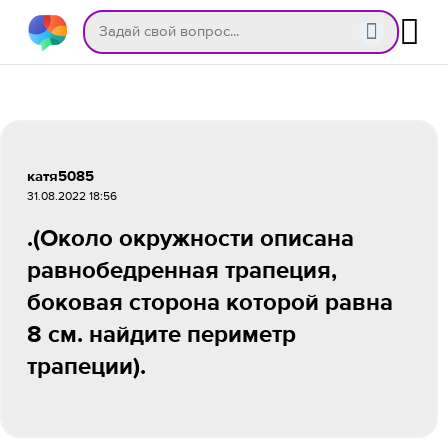
катя5085
31.08.2022 18:56
.(Около окружности описана
равнобедренная трапеция,
боковая сторона которой равна
8 см. найдите периметр
трапеции).