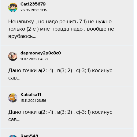
Cat1235679
26.05.2023 11:15
Ненавижу , но надо решить 7 1) не нужно
только (2-е ) мне правда надо . вообще не
врубаюсь...
dapmoney2p0c8c0
11.07.2022 04:58
Дано точки а(2: -1) , в(3; 2) , с(-3; 1) косинус
сав...
Katialka11
15.11.2021 23:56
Дано точки а(2: -1) , в(3; 2) , с(-3; 1) косинус
сав...
Ram543