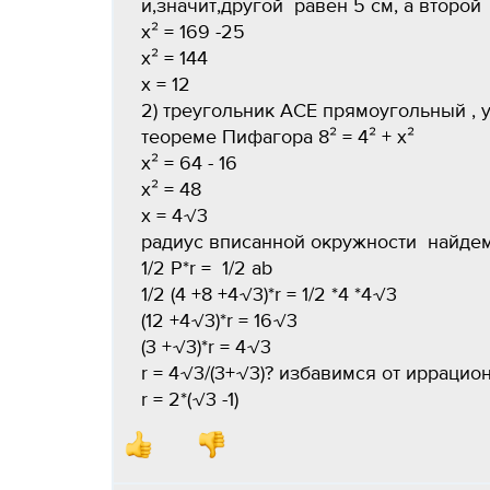
и,значит,другой равен 5 см, а второй
х² = 169 -25
х² = 144
х = 12
2) треугольник АСЕ прямоугольный , у 
теореме Пифагора 8² = 4² + х²
х² = 64 - 16
х² = 48
х = 4√3
радиус вписанной окружности найдем
1/2 Р*r = 1/2 ab
1/2 (4 +8 +4√3)*r = 1/2 *4 *4√3
(12 +4√3)*r = 16√3
(3 +√3)*r = 4√3
r = 4√3/(3+√3)? избавимся от иррацио
r = 2*(√3 -1)