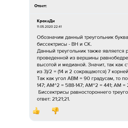
Ответ:
КрохаДи
11.05.2020 22:41
Обозначим данный треугольник буквам
биссектрисы - BH и CK.
Данный треугольник также является 
проведенной из вершины равнобедрен
высотой и медианой. Значит, так как с
из 3)/2 = (14 и 2 сокращаются) 7 корней
Так как угол ABM = 90 градусам, то 
147; AM^2 = 588-147; AM^2 = 441; AM = 
Биссектрисы равностороннего треугол
ответ: 21;21;21.