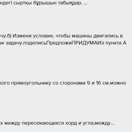
індегі сыртқы бұрышын табыңдар. ​...
.б) Измени условие, чтобы машины двигались в
еши задачу.поделисьПредложиПРИДУМАИз пункта А
кого прямоугольнику со сторонами 9 и 16 см.можно
х между пересекающихся хорд и угла,между...