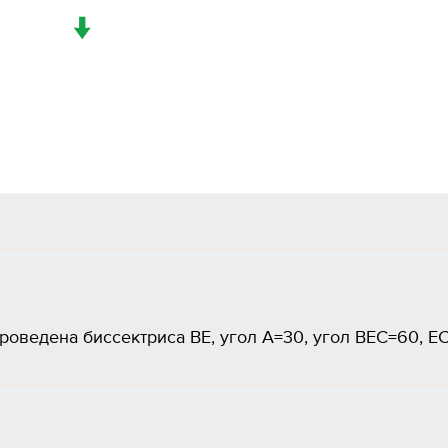
↓
оведена биссектриса BE, угол A=30, угол BEC=60, E