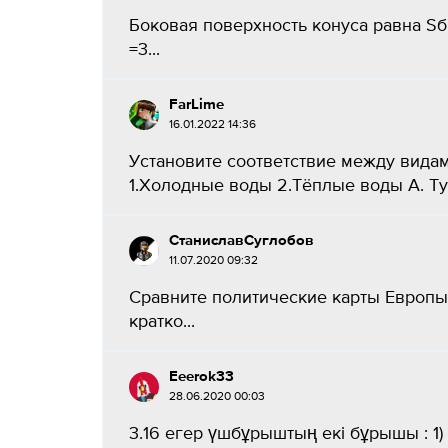
Боковая поверхность конуса равна Sб, а
=3...
FarLime
16.01.2022 14:36
Установите соответствие между вида
1.Холодные воды 2.Тёплые воды А. Тун
СтаниславСуглобов
11.07.2020 09:32
Сравните политические карты Европы 
кратко...
Eeerok33
28.06.2020 00:03
3.16 егер үшбұрыштың екі бұрышы : 1) 