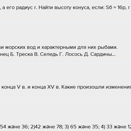
 его радиус r. Найти высоту конуса, если: Sб = 16p, r
ми морских вод и характерными для них рыбами.
ец Б. Треска В. Селедь Г. Лосось Д. Сардины...
конца V в. и конца XV в. Какие произошли изменения
54 және 36; 2)42 және 78; 3) 65 және 35; 4) 33 және 1