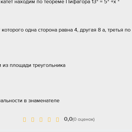
 катет находим по теореме Пифагора 13² = 5² +х ²
которого одна сторона равна 4, другая 8 а, третья по
 из площади треугольника
нальности в знаменателе
0,0
(0 оценок)