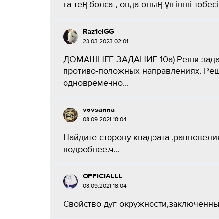
ға тең болса , онда оның үшінші төбес
Raz1elGG
23.03.2023 02:01
ДОМАШНЕЕ ЗАДАНИЕ 10а) Реши задачу
противо-положных направлениях. Р
одновременно...
vovsanna
08.09.2021 18:04
Найдите сторону квадрата ,равновели
подробнее.ч...
OFFICIALLL
08.09.2021 18:04
Свойство дуг окружности,заключенны