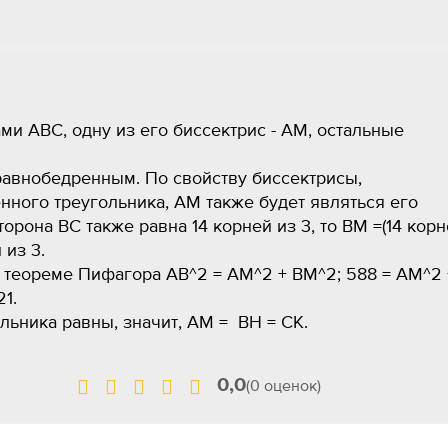
и ABC, одну из его биссектрис - AM, остальные
равнобедренным. По свойству биссектрисы,
ного треугольника, AM также будет являться его
торона BC также равна 14 корней из 3, то BM =(14 кор
 из 3.
по теореме Пифагора AB^2 = AM^2 + BM^2; 588 = AM^2 
21.
ьника равны, значит, AM = BH = CK.
0,0
(0 оценок)