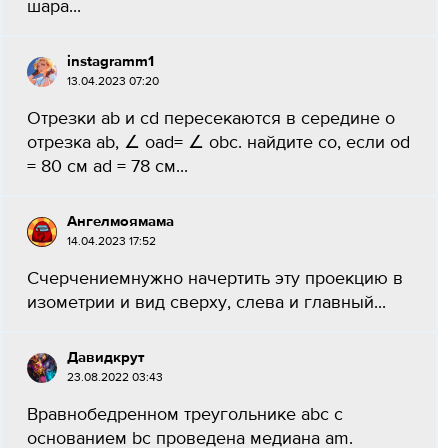
шара...
instagramm1
13.04.2023 07:20
Отрезки ab и cd пересекаются в середине o
отрезка ab, ∠ oad= ∠ obc. найдите co, если od
= 80 см ad = 78 см...
Ангелмоямама
14.04.2023 17:52
Счерчениемнужно начертить эту проекцию в
изометрии и вид сверху, слева и главный​...
Давидкрyт
23.08.2022 03:43
Вравнобедренном треугольнике abc с
основанием bc проведена медиана am.