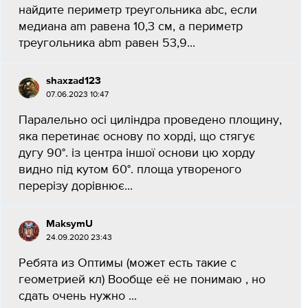
найдите периметр треугольника abc, если
медиана am равена 10,3 см, а периметр
треугольника abm равен 53,9...
shaxzad123
07.06.2023 10:47
Паралельно осі циліндра проведено площину,
яка перетинає основу по хорді, що стягує
дугу 90°. із центра іншої основи цю хорду
видно під кутом 60°. площа утвореного
перерізу дорівнює...
MaksymU
24.09.2020 23:43
Ребята из Оптимы (может есть такие с
геометрией кл) Вообще её не понимаю , но
сдать очень нужно ​...