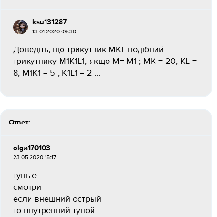
ksu131287
13.01.2020 09:30
Доведіть, що трикутник МКL подібний
трикутнику M1K1L1, якщо М= М1 ; МК = 20, КL =
8, M1K1 = 5 , K1L1 = 2 ​...
Ответ:
olga170103
23.05.2020 15:17
тупые
смотри
если внешний острый
то внутренний тупой