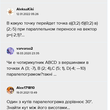
AleksaKiki
12.01.2022 05:26
В какую точку перейдет точка а)(3;2) б)(0;2) в)
(2;-5) при параллельном переносе на вектор
p=(-2;1)?...
varvaraa2
18.03.2020 23:35
Чи е чотирикутник ABCD з вершинами в
точках А (3; -7), В (2; 4),C (5; 1), D(-4; —10)
паралелограмом?такні ​...
Alex171810
19.01.2021 13:49
Один з кутів паралелограма дорівнює 30°.
Знайти кут між його висотами...