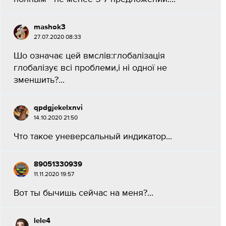
mashok3
27.07.2020 08:33
Шо означає цей вмслів:глобалізація
глобалізує всі проблеми,і ні одної не
зменшить?​...
qpdgjekelxnvi
14.10.2020 21:50
Что такое уневерсальный индикатор...
89051330939
11.11.2020 19:57
Вот ты бычишь сейчас на меня?...
lele4