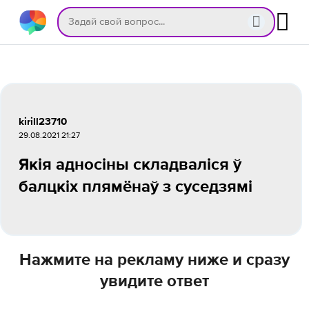
kirill23710
29.08.2021 21:27
Якія адносіны складваліся ў
балцкіх плямёнаў з суседзямі
Нажмите на рекламу ниже и сразу
увидите ответ