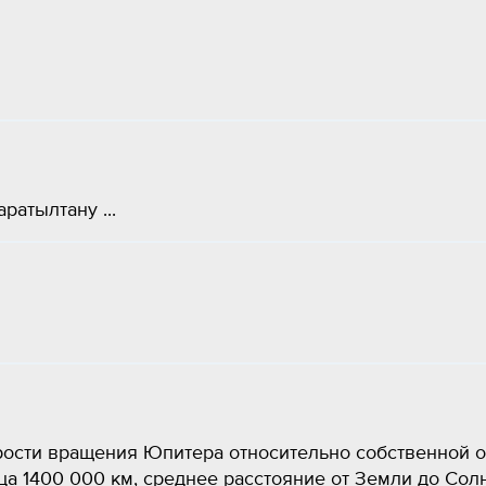
атылтану ​...
ости вращения Юпитера относительно собственной о
ца 1400 000 км, среднее расстояние от Земли до Сол