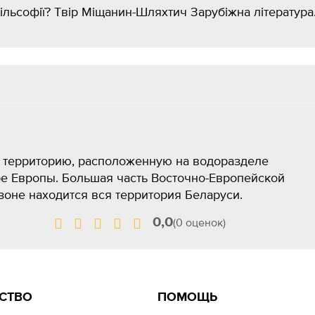
льсофії?​ Твір Міщанин-Шляхтич Зарубіжна література.
) территорию, расположенную на водоразделе
ре Европы. Большая часть Восточно-Европейской
зоне находится вся территория Беларуси.
0,0
(0 оценок)
СТВО
ПОМОЩЬ