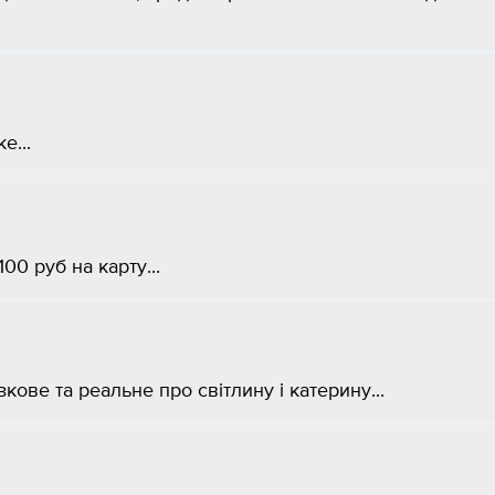
е...
00 руб на карту...
кове та реальне про світлину і катерину​...