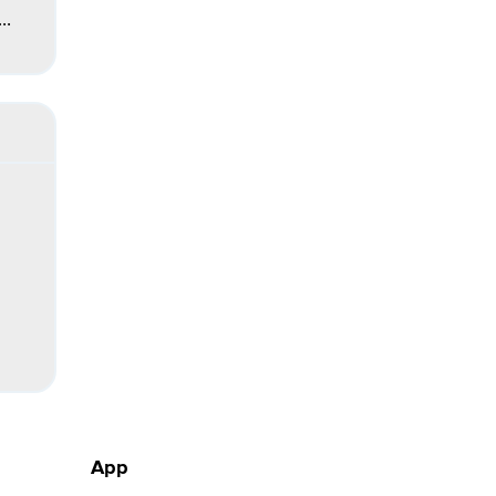
..
App