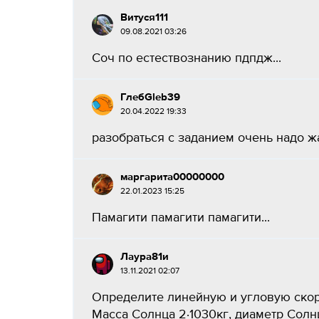
Витуся111
09.08.2021 03:26
Соч по естествознанию пдпдж...
ГлебGleb39
20.04.2022 19:33
разобраться с заданием очень надо жар
маргарита00000000
22.01.2023 15:25
Памагити памагити памагити...
Лаура81и
13.11.2021 02:07
Определите линейную и угловую скор
Масса Солнца 2∙1030кг, диаметр Солн