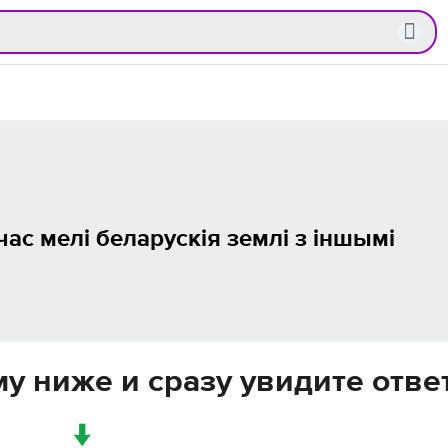
ас мелі беларускія землі з іншымі
у ниже и сразу увидите отве
↓