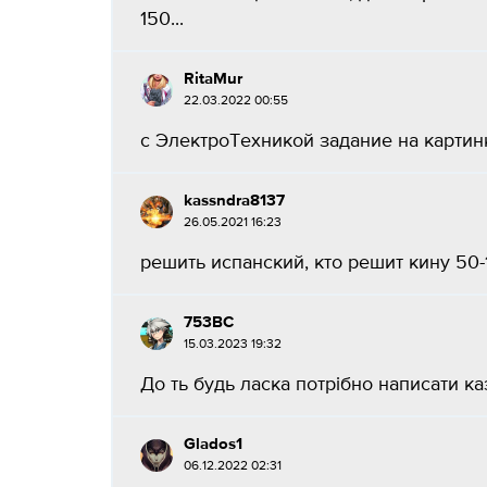
150...
RitaMur
22.03.2022 00:55
с ЭлектроТехникой задание на картинк
kassndra8137
26.05.2021 16:23
решить испанский, кто решит кину 50-1
753BC
15.03.2023 19:32
До ть будь ласка потрібно написати каз
Glados1
06.12.2022 02:31