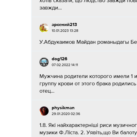
хотів сказати, що людство завжди по
завжди...
арсений213
10.01.2023 13:28
У.Абдукаимов Майдан романыдагы Берм
dog126
07.02.2022 14:11
Мужчина родители которого имели 1 
группу крови от этого брака родились
отец...
physikman
29.01.2020 02:36
1.8. Які найхарактерніші риси музично
музики Ф.Ліста. 2. Уявіть,що Ви балоту