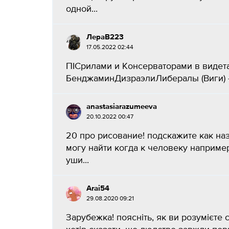
одной...
ЛераВ223
17.05.2022 02:44
ПІСрилами и Консерваторами в видет
БенджаминДизраэлиЛибералы (Виги) -
anastasiarazumeeva
20.10.2022 00:47
20 про рисование! подскажите как на
могу найти когда к человеку наприме
уши...
Arai54
29.08.2020 09:21
Зарубежка! поясніть, як ви розумієте 