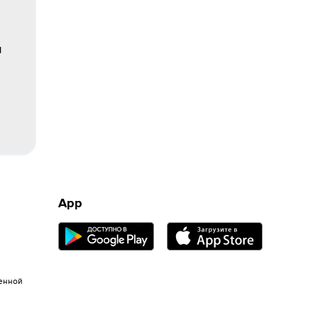
м
App
енной