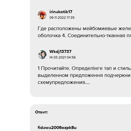
irinakotik17
09.11.2022 17:35
Где расположены мейбомиевые железы
оболочка 4. Соединительно-тканная пл
Wkdj13737
14.03.2021 04:56
1 Прочитайте. Определінге тап и стиль
выделенном предложення подчеркни 
схемупредложения....
Ответ:
fidawa2006ozpk8u