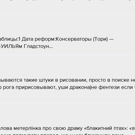
аблицы:1 Дата реформ:Консерваторы (Тори) —
УИЛЬЯм Гладстоун​...
зываются такие штуки в рисовании, просто в поиске н
р рога пририсовывают, уши дракона(не фентези если 
слова метерлінка про свою драму «блакитний птах»: «я