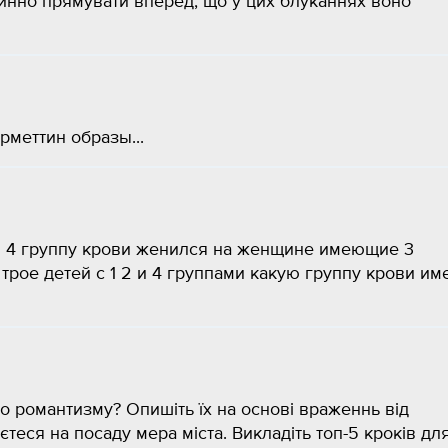
винно прямувати вперед, що у цих блуканнях воно
еттин образы​...
и 4 группу крови женился на женщине имеющие 3
 трое детей с 1 2 и 4 группами какую группу крови им
го романтизму? Опишіть їх на основі враженнь від
єтеся на посаду мера міста. Викладіть топ-5 кроків для.