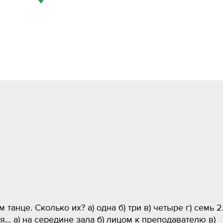
анце. Сколько их? а) одна б) три в) четыре г) семь 2
… а) на середине зала б) лицом к преподавателю в)