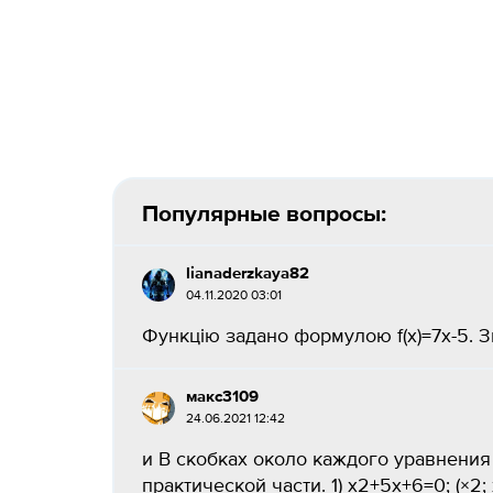
Популярные вопросы:
lianaderzkaya82
04.11.2020 03:01
Функцію задано формулою f(x)=7x-5. Знайдіть
макс3109
24.06.2021 12:42
и В скобках около каждого уравнения ука
практической части. 1) x2+5x+6=0; (×2; x1