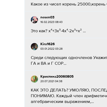
Какое из чисел корень 25000,корень 
nesen03
16.02.2023 08:43
Это как? x⁴+3x³-4x⁴-2x³+x² ​...
Kira1626
03.01.2022 03:28
Среди следующих одночленов Укажите по
ГА и ВА и Г СОР​...
Кристина20060805
20.07.2021 04:38
КАК ЭТО ДЕЛАТЬ? УМОЛЯЮ, ПОСЛЕ
ПОНИМАЮ. Каждый член арифметичес
алгебраическим выражением,...