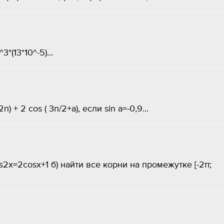
(13*10^-5)...
 + 2 cos ( 3п/2+а), если sin a=-0,9...
s2x=2cosx+1 б) найти все корни на промежутке [-2π;