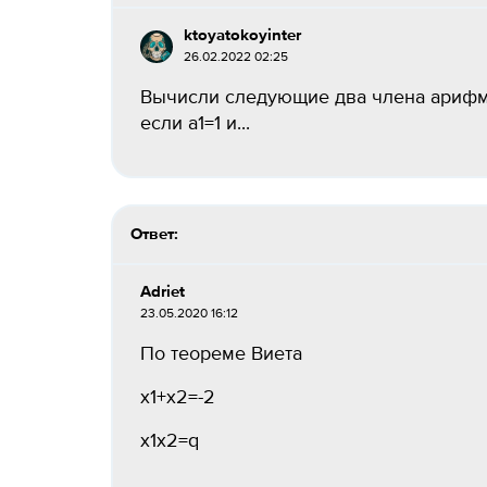
ktoyatokoyinter
26.02.2022 02:25
Вычисли следующие два члена арифм
если a1=1 и...
Ответ:
Adriet
23.05.2020 16:12
По теореме Виета
x1+x2=-2
x1x2=q