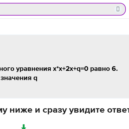
ого уравнения х*х+2х+q=0 равно 6.
 значения q
у ниже и сразу увидите отве
↓