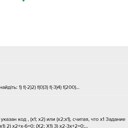
: 1) f(-2)2) f(0)3) f(-3)4) f(200)​...
зан код , (х1; x2) или (x2;х1), считая, что х1 Задание
) 2) x2+x-6=0; (X2; X1) 3) x2-3x+2=0;...